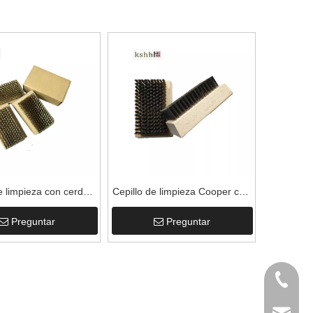
e limpieza con cerdas
Cepillo de limpieza Cooper con
illo anilox/rodillo de
cerdas para rodillo anilox
Preguntar
Preguntar
micrograbado
+86-159