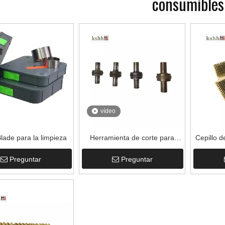
consumibles
vídeo
lade para la limpieza
Herramienta de corte para
Cepillo d
rodillo anilox en DOT
para rod
Preguntar
Preguntar
hexagonal, cuádruple y circular