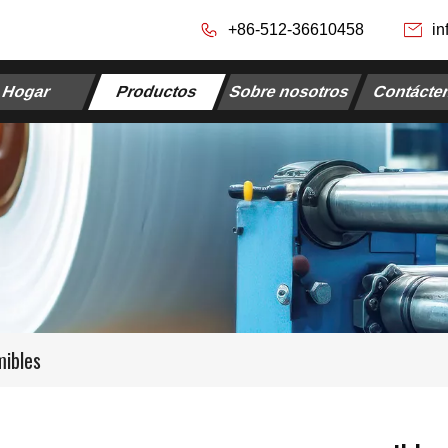
+86-512-36610458
in
Hogar
Productos
Sobre nosotros
Contácte
ibles