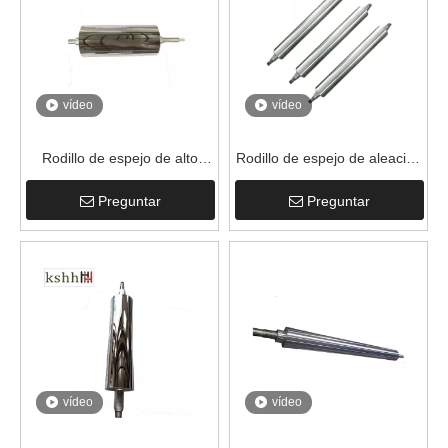
vídeo
vídeo
Rodillo de espejo de alto
Rodillo de espejo de aleación
acabado para impresión y
de aluminio de alta calidad
Preguntar
Preguntar
embalaje
vídeo
vídeo