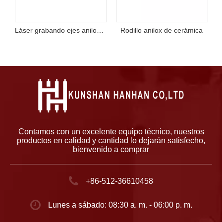
io para impresión
Láser grabando ejes anilox de cerámica con cubierta de polvo
Rodillo anilox de cerámica
Contamos con un excelente equipo técnico, nuestros
productos en calidad y cantidad lo dejarán satisfecho,
bienvenido a comprar
+86-512-36610458
Lunes a sábado: 08:30 a. m. - 06:00 p. m.